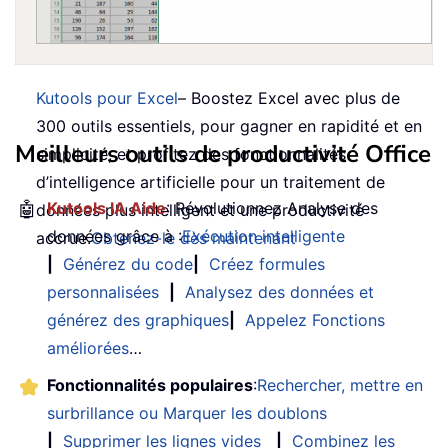
Kutools pour Excel
– Boostez Excel avec plus de
300 outils essentiels, pour gagner en rapidité et en
Meilleurs outils de productivité Office
simplicité, et profitez des fonctionnalités
d’intelligence artificielle pour un traitement de
🤖
Kutools IA Aide
: Révolutionnez Analyse des
données plus intelligent et une productivité
données grâce à :
Exécution intelligente
accrue.
Obtenez-le dès maintenant
|
Générez du code
|
Créez formules
personnalisées
|
Analysez des données et
générez des graphiques
|
Appelez Fonctions
améliorées
…
Fonctionnalités populaires
:
Rechercher, mettre en
surbrillance ou Marquer les doublons
|
Supprimer les lignes vides
|
Combinez les