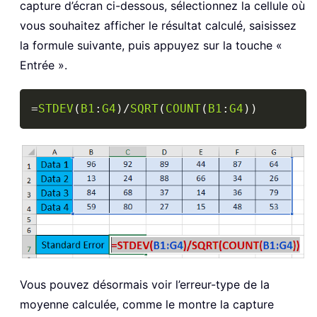
capture d’écran ci-dessous, sélectionnez la cellule où
vous souhaitez afficher le résultat calculé, saisissez
la formule suivante, puis appuyez sur la touche «
Entrée ».
Copy
=
STDEV
(
B1
:
G4
)
/
SQRT
(
COUNT
(
B1
:
G4
)
)
Vous pouvez désormais voir l’erreur-type de la
moyenne calculée, comme le montre la capture