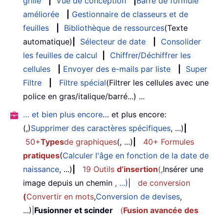
grille
|
Vue de conception
|
Barre de formule
améliorée
|
Gestionnaire de classeurs et de
feuilles
|
Bibliothèque de ressources
(Texte
automatique)
|
Sélecteur de date
|
Consolider
les feuilles de calcul
|
Chiffrer/Déchiffrer les
cellules
|
Envoyer des e-mails par liste
|
Super
Filtre
|
Filtre spécial
(Filtrer les cellules avec une
police en gras/italique/barré...) ...
… et bien plus encore
… et plus encore:
(,)
Supprimer des caractères spécifiques
, ...)
|
50+
Types
de graphiques
(, ...)
|
40+ Formules
pratiques
(
Calculer l'âge en fonction de la date de
naissance
, ...)
|
19 Outils
d’insertion
(
,
Insérer une
image depuis un chemin
, ...)
|
de conversion
(
Convertir en mots
,
Conversion de devises
,
...)
|
Fusionner et scinder
(
Fusion avancée des