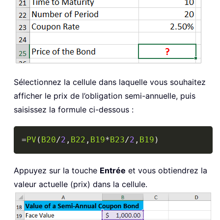
Sélectionnez la cellule dans laquelle vous souhaitez
afficher le prix de l’obligation semi-annuelle, puis
saisissez la formule ci-dessous :
Copy
=
PV
(
B20
/
2
,
B22
,
B19
*
B23
/
2
,
B19
)
Appuyez sur la touche
Entrée
et vous obtiendrez la
valeur actuelle (prix) dans la cellule.