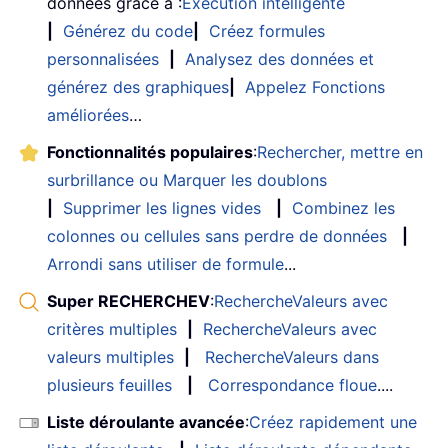
données grâce à :
Exécution intelligente
|
Générez du code
|
Créez formules
personnalisées
|
Analysez des données et
générez des graphiques
|
Appelez Fonctions
améliorées
…
Fonctionnalités populaires
:
Rechercher, mettre en
surbrillance ou Marquer les doublons
|
Supprimer les lignes vides
|
Combinez les
colonnes ou cellules sans perdre de données
|
Arrondi sans utiliser de formule
...
Super RECHERCHEV
:
RechercheValeurs avec
critères multiples
|
RechercheValeurs avec
valeurs multiples
|
RechercheValeurs dans
plusieurs feuilles
|
Correspondance floue
....
Liste déroulante avancée
:
Créez rapidement une