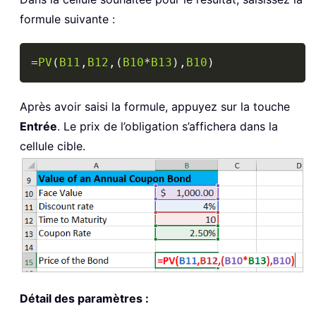
formule suivante :
Copy
=
PV
(
B11
,
B12
,
(
B10
*
B13
)
,
B10
)
Après avoir saisi la formule, appuyez sur la touche
Entrée
. Le prix de l’obligation s’affichera dans la
cellule cible.
Détail des paramètres :