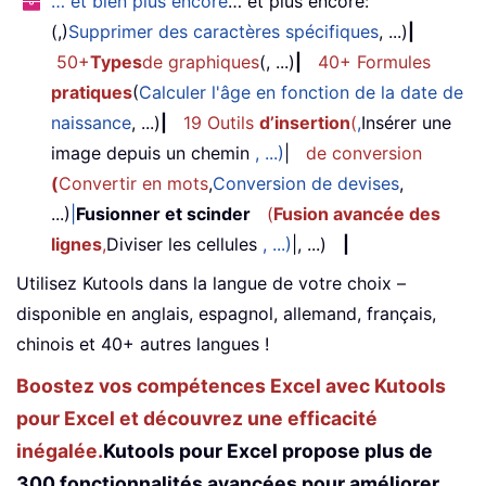
… et bien plus encore
… et plus encore:
(,)
Supprimer des caractères spécifiques
, ...)
|
50+
Types
de graphiques
(, ...)
|
40+ Formules
pratiques
(
Calculer l'âge en fonction de la date de
naissance
, ...)
|
19 Outils
d’insertion
(
,
Insérer une
image depuis un chemin
, ...)
|
de conversion
(
Convertir en mots
,
Conversion de devises
,
...)
|
Fusionner et scinder
(
Fusion avancée des
lignes
,
Diviser les cellules
, ...)
|, ...)
|
Utilisez Kutools dans la langue de votre choix –
disponible en anglais, espagnol, allemand, français,
chinois et 40+ autres langues !
Boostez vos compétences Excel avec Kutools
pour Excel et découvrez une efficacité
inégalée.
Kutools pour Excel propose plus de
300 fonctionnalités avancées pour améliorer