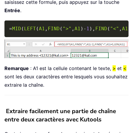
saisissez cette formule, puis appuyez sur la touche
Entrée
.
Copy
=
MID
(
LEFT
(
A1
,
FIND
(
">"
,
A1
)
-
1
)
,
FIND
(
"<"
,
A1
)
Remarque
: A1 est la cellule contenant le texte,
>
et
<
sont les deux caractères entre lesquels vous souhaitez
extraire la chaîne.
Extraire facilement une partie de chaîne
entre deux caractères avec Kutools