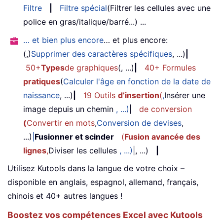
Filtre
|
Filtre spécial
(Filtrer les cellules avec une
police en gras/italique/barré...) ...
… et bien plus encore
… et plus encore:
(,)
Supprimer des caractères spécifiques
, ...)
|
50+
Types
de graphiques
(, ...)
|
40+ Formules
pratiques
(
Calculer l'âge en fonction de la date de
naissance
, ...)
|
19 Outils
d’insertion
(
,
Insérer une
image depuis un chemin
, ...)
|
de conversion
(
Convertir en mots
,
Conversion de devises
,
...)
|
Fusionner et scinder
(
Fusion avancée des
lignes
,
Diviser les cellules
, ...)
|, ...)
|
Utilisez Kutools dans la langue de votre choix –
disponible en anglais, espagnol, allemand, français,
chinois et 40+ autres langues !
Boostez vos compétences Excel avec Kutools