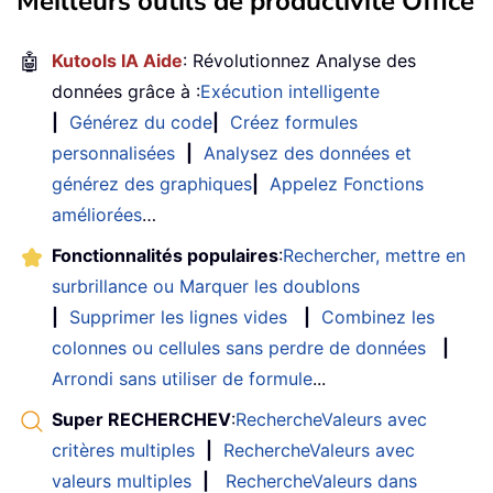
Meilleurs outils de productivité Office
🤖
Kutools IA Aide
: Révolutionnez Analyse des
données grâce à :
Exécution intelligente
|
Générez du code
|
Créez formules
personnalisées
|
Analysez des données et
générez des graphiques
|
Appelez Fonctions
améliorées
…
Fonctionnalités populaires
:
Rechercher, mettre en
surbrillance ou Marquer les doublons
|
Supprimer les lignes vides
|
Combinez les
colonnes ou cellules sans perdre de données
|
Arrondi sans utiliser de formule
...
Super RECHERCHEV
:
RechercheValeurs avec
critères multiples
|
RechercheValeurs avec
valeurs multiples
|
RechercheValeurs dans