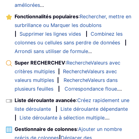
améliorées
…
Fonctionnalités populaires
:
Rechercher, mettre en
surbrillance ou Marquer les doublons
|
Supprimer les lignes vides
|
Combinez les
colonnes ou cellules sans perdre de données
|
Arrondi sans utiliser de formule
...
Super RECHERCHEV
:
RechercheValeurs avec
critères multiples
|
RechercheValeurs avec
valeurs multiples
|
RechercheValeurs dans
plusieurs feuilles
|
Correspondance floue
....
Liste déroulante avancée
:
Créez rapidement une
liste déroulante
|
Liste déroulante dépendante
|
Liste déroulante à sélection multiple
....
Gestionnaire de colonnes
:
Ajouter un nombre
précis de colonnes
|
Déplacer des