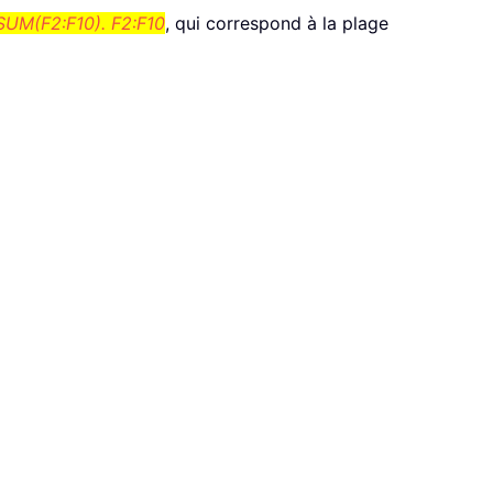
SUM(F2:F10). F2:F10
, qui correspond à la plage