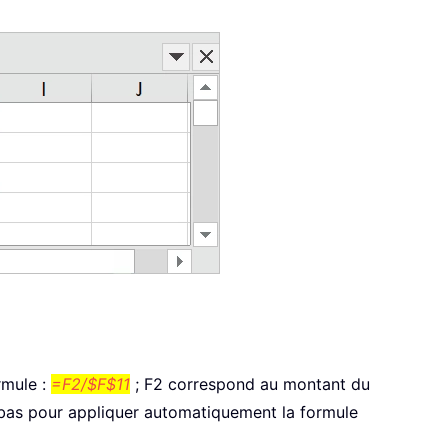
rmule :
=F2/$F$11
; F2 correspond au montant du
le bas pour appliquer automatiquement la formule