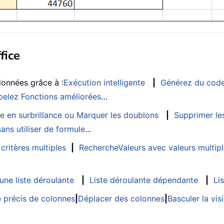
fice
données grâce à :
Exécution intelligente
|
Générez du cod
elez Fonctions améliorées
…
e en surbrillance ou Marquer les doublons
|
Supprimer les
ans utiliser de formule
...
critères multiples
|
RechercheValeurs avec valeurs multip
ne liste déroulante
|
Liste déroulante dépendante
|
Li
 précis de colonnes
|
Déplacer des colonnes
|
Basculer la vi