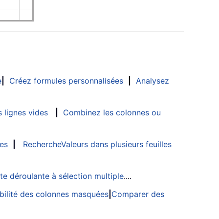
e
|
Créez formules personnalisées
|
Analysez
 lignes vides
|
Combinez les colonnes ou
les
|
RechercheValeurs dans plusieurs feuilles
ste déroulante à sélection multiple
....
sibilité des colonnes masquées
|
Comparer des