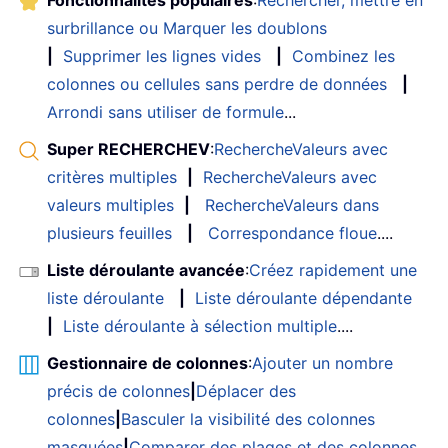
Fonctionnalités populaires
:
Rechercher, mettre en
surbrillance ou Marquer les doublons
|
Supprimer les lignes vides
|
Combinez les
colonnes ou cellules sans perdre de données
|
Arrondi sans utiliser de formule
...
Super RECHERCHEV
:
RechercheValeurs avec
critères multiples
|
RechercheValeurs avec
valeurs multiples
|
RechercheValeurs dans
plusieurs feuilles
|
Correspondance floue
....
Liste déroulante avancée
:
Créez rapidement une
liste déroulante
|
Liste déroulante dépendante
|
Liste déroulante à sélection multiple
....
Gestionnaire de colonnes
:
Ajouter un nombre
précis de colonnes
|
Déplacer des
colonnes
|
Basculer la visibilité des colonnes
masquées
|
Comparer des plages et des colonnes
...