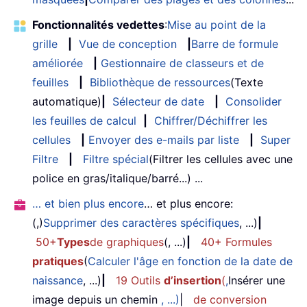
Fonctionnalités vedettes
:
Mise au point de la
grille
|
Vue de conception
|
Barre de formule
améliorée
|
Gestionnaire de classeurs et de
feuilles
|
Bibliothèque de ressources
(Texte
automatique)
|
Sélecteur de date
|
Consolider
les feuilles de calcul
|
Chiffrer/Déchiffrer les
cellules
|
Envoyer des e-mails par liste
|
Super
Filtre
|
Filtre spécial
(Filtrer les cellules avec une
police en gras/italique/barré...) ...
… et bien plus encore
… et plus encore:
(,)
Supprimer des caractères spécifiques
, ...)
|
50+
Types
de graphiques
(, ...)
|
40+ Formules
pratiques
(
Calculer l'âge en fonction de la date de
naissance
, ...)
|
19 Outils
d’insertion
(
,
Insérer une
image depuis un chemin
, ...)
|
de conversion