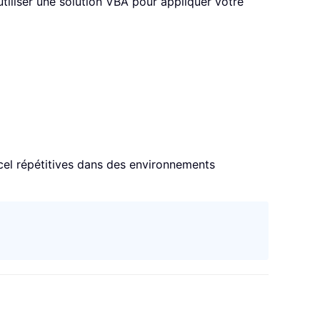
iliser une solution VBA pour appliquer votre
xcel répétitives dans des environnements