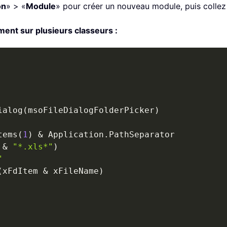
on
» > «
Module
» pour créer un nouveau module, puis collez
nt sur plusieurs classeurs :
ialog
(
msoFileDialogFolderPicker
)
tems
(
1
)
&
 Application
.
PathSeparator

 
&
"*.xls*"
)
"
(
xFdItem 
&
 xFileName
)