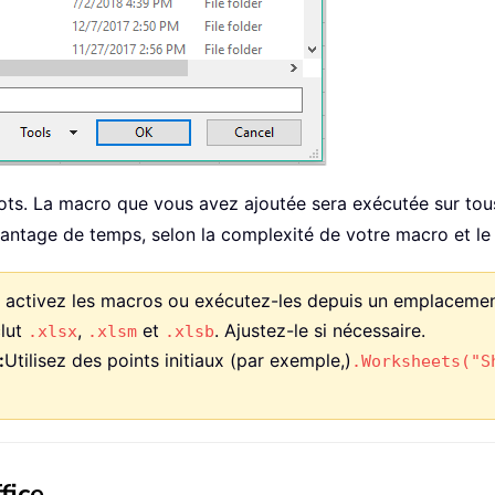
 lots. La macro que vous avez ajoutée sera exécutée sur tous
antage de temps, selon la complexité de votre macro et le
he, activez les macros ou exécutez-les depuis un emplaceme
lut
,
et
. Ajustez-le si nécessaire.
.xlsx
.xlsm
.xlsb
:
Utilisez des points initiaux (par exemple,)
.Worksheets("S
fice