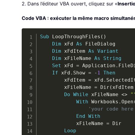
2. Dans l’éditeur VBA ouvert, cliquez sur «
Inserti
Code VBA : exécuter la même macro simultanéme
Sub
 LoopThroughFiles
(
)
Dim
 xFd 
As
 FileDialog

Dim
 xFdItem 
As
Variant
Dim
 xFileName 
As
String
Set
 xFd 
=
 Application
.
FileD
If
 xFd
.
Show 
=
-
1
Then
        xFdItem 
=
 xFd
.
SelectedI
        xFileName 
=
 Dir
(
xFdItem
Do
While
 xFileName 
<
>
"
With
 Workbooks
.
Open
'your code here
End
With
            xFileName 
=
 Dir

Loop