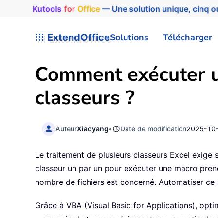
Kutools
for
Office
— Une solution unique, cinq ou
ExtendOffice
Solutions
Télécharger
Comment exécuter u
classeurs ?
Auteur
Xiaoyang
•
Date de modification
2025-10
Le traitement de plusieurs classeurs Excel exige
classeur un par un pour exécuter une macro prend
nombre de fichiers est concerné. Automatiser ce 
Grâce à VBA (Visual Basic for Applications), opt