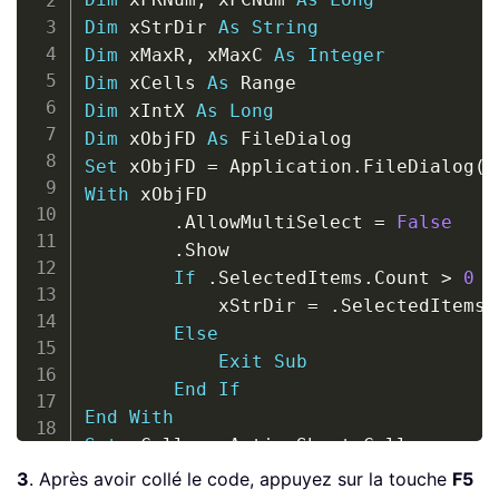
Dim
 xStrDir 
As
String
Dim
 xMaxR
,
 xMaxC 
As
Integer
Dim
 xCells 
As
Dim
 xIntX 
As
Long
Dim
 xObjFD 
As
Set
 xObjFD 
=
 Application
.
FileDialog
(
m
With
 xObjFD

.
AllowMultiSelect 
=
False
.
Show

If
.
SelectedItems
.
Count 
>
0
T
            xStrDir 
=
.
SelectedItems
.
Else
Exit
Sub
End
If
End
With
Set
 xCells 
=
 ActiveSheet
.
Cells

xMaxR 
=
 xCells
.
Find
(
What
:
=
"*"
,
 After
:
3
. Après avoir collé le code, appuyez sur la touche
F5