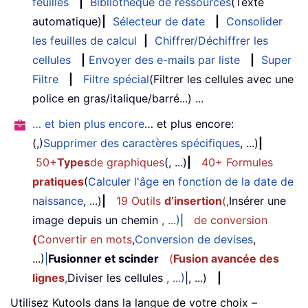
feuilles
|
Bibliothèque de ressources
(Texte
automatique)
|
Sélecteur de date
|
Consolider
les feuilles de calcul
|
Chiffrer/Déchiffrer les
cellules
|
Envoyer des e-mails par liste
|
Super
Filtre
|
Filtre spécial
(Filtrer les cellules avec une
police en gras/italique/barré...) ...
… et bien plus encore
… et plus encore:
(,)
Supprimer des caractères spécifiques
, ...)
|
50+
Types
de graphiques
(, ...)
|
40+ Formules
pratiques
(
Calculer l'âge en fonction de la date de
naissance
, ...)
|
19 Outils
d’insertion
(
,
Insérer une
image depuis un chemin
, ...)
|
de conversion
(
Convertir en mots
,
Conversion de devises
,
...)
|
Fusionner et scinder
(
Fusion avancée des
lignes
,
Diviser les cellules
, ...)
|, ...)
|
Utilisez Kutools dans la langue de votre choix –