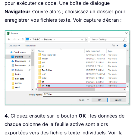
xMaxC 
=
 xCells
.
Find
(
What
:
=
"*"
,
 After
:
pour exécuter ce code. Une boîte de dialogue
For
 xFCNum 
=
1
To
 xMaxC

Navigateur
s’ouvre alors ; choisissez un dossier pour
    Open xStrDir 
&
 xFCNum 
&
"_"
&
 Act
enregistrer vos fichiers texte. Voir capture d’écran :
For
 xFRNum 
=
1
To
 xMaxR

            Print 
#
1
,
 Cells
(
xFRNum
,
 x
Next
 xFRNum

    Close 
#
1
Next
End
Sub
4
. Cliquez ensuite sur le bouton
OK
: les données de
chaque colonne de la feuille active sont alors
exportées vers des fichiers texte individuels. Voir la