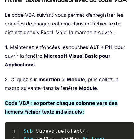
Le code VBA suivant vous permet d’enregistrer les
données de chaque colonne dans un fichier texte
distinct depuis Excel. Voici la marche à suivre :
1
. Maintenez enfoncées les touches
ALT + F11
pour
ouvrir la fenêtre
Microsoft Visual Basic pour
Applications
.
2
. Cliquez sur
Insertion
>
Module
, puis collez la
macro suivante dans la fenêtre
Module
.
Code VBA : exporter chaque colonne vers des
fichiers Fichier texte individuels :
Copy
Sub
 SaveValueToText
(
)
Dim
 xFRNum
,
 xFCNum 
As
Long