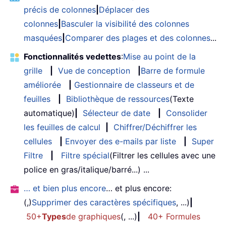
précis de colonnes
|
Déplacer des
colonnes
|
Basculer la visibilité des colonnes
masquées
|
Comparer des plages et des colonnes
...
Fonctionnalités vedettes
:
Mise au point de la
grille
|
Vue de conception
|
Barre de formule
améliorée
|
Gestionnaire de classeurs et de
feuilles
|
Bibliothèque de ressources
(Texte
automatique)
|
Sélecteur de date
|
Consolider
les feuilles de calcul
|
Chiffrer/Déchiffrer les
cellules
|
Envoyer des e-mails par liste
|
Super
Filtre
|
Filtre spécial
(Filtrer les cellules avec une
police en gras/italique/barré...) ...
… et bien plus encore
… et plus encore:
(,)
Supprimer des caractères spécifiques
, ...)
|
50+
Types
de graphiques
(, ...)
|
40+ Formules