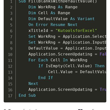
Sub
 FillBlanksWithDefaultValue
(
)
Dim
 WorkRng 
As
 Range

Dim
 Cell 
As
 Range

Dim
 DefaultValue 
As
Variant
On
Error
Resume
Next
    xTitleId 
=
"KutoolsforExcel"
Set
 WorkRng 
=
 Application
.
Selectio
Set
 WorkRng 
=
 Application
.
InputBo
    DefaultValue 
=
 Application
.
InputB
    Application
.
ScreenUpdating 
=
Fals
For
Each
 Cell 
In
 WorkRng

If
 IsEmpty
(
Cell
.
Value
)
Then
            Cell
.
Value 
=
 DefaultValue

End
If
Next
    Application
.
ScreenUpdating 
=
True
End
Sub