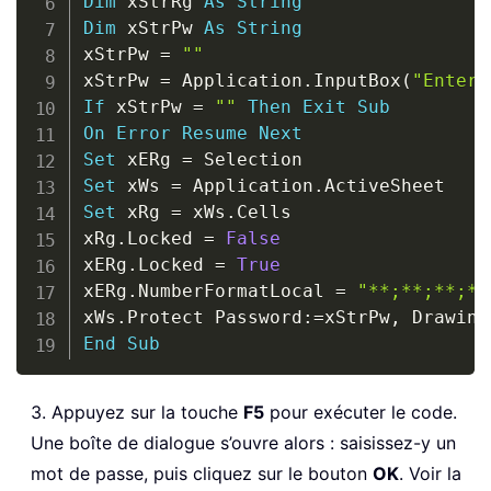
Dim
 xStrRg 
As
String
Dim
 xStrPw 
As
String
xStrPw 
=
""
xStrPw 
=
 Application
.
InputBox
(
"Enter 
If
 xStrPw 
=
""
Then
Exit
Sub
On
Error
Resume
Next
Set
 xERg 
=
Set
 xWs 
=
 Application
.
Set
 xRg 
=
 xWs
.
Cells

xRg
.
Locked 
=
False
xERg
.
Locked 
=
True
xERg
.
NumberFormatLocal 
=
"**;**;**;**
xWs
.
Protect Password
:
=
xStrPw
,
 Drawing
End
Sub
3. Appuyez sur la touche
F5
pour exécuter le code.
Une boîte de dialogue s’ouvre alors : saisissez-y un
mot de passe, puis cliquez sur le bouton
OK
. Voir la