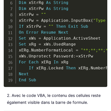
Dim
 xStrRg 
As
String
Dim
 xStrPw 
As
String
xStrPw 
=
""
xStrPw 
=
 Application
.
InputBox
(
"Type P
If
 xStrPw 
=
""
Then
Exit
Sub
On
Error
Resume
Next
Set
 xWs 
=
 Application
.
Set
 xRg 
=
 xWs
.
UsedRange

xERg
.
NumberFormatLocal 
=
"**;**;**;**
xWs
.
Unprotect Password
:
=
For
Each
 xERg 
In
 xRg

If
 xERg
.
Locked 
Then
 xERg
.
NumberFo
Next
End
Sub
2. Avec le code VBA, le contenu des cellules reste
également visible dans la barre de formule.