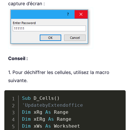
capture d’écran :
Conseil :
1. Pour déchiffrer les cellules, utilisez la macro
suivante.
Copy
Sub
 D_Cells
(
)
'UpdatebyExtendoffice
Dim
 xRg 
As
Dim
 xERg 
As
Dim
 xWs 
As