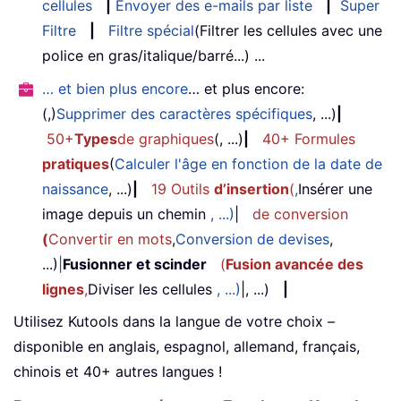
cellules
|
Envoyer des e-mails par liste
|
Super
Filtre
|
Filtre spécial
(Filtrer les cellules avec une
police en gras/italique/barré...) ...
… et bien plus encore
… et plus encore:
(,)
Supprimer des caractères spécifiques
, ...)
|
50+
Types
de graphiques
(, ...)
|
40+ Formules
pratiques
(
Calculer l'âge en fonction de la date de
naissance
, ...)
|
19 Outils
d’insertion
(
,
Insérer une
image depuis un chemin
, ...)
|
de conversion
(
Convertir en mots
,
Conversion de devises
,
...)
|
Fusionner et scinder
(
Fusion avancée des
lignes
,
Diviser les cellules
, ...)
|, ...)
|
Utilisez Kutools dans la langue de votre choix –
disponible en anglais, espagnol, allemand, français,
chinois et 40+ autres langues !