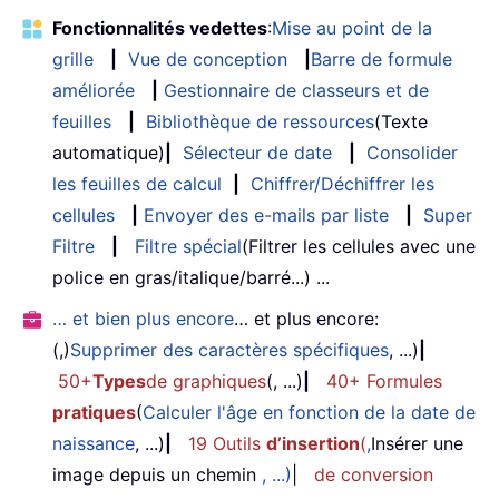
Fonctionnalités vedettes
:
Mise au point de la
grille
|
Vue de conception
|
Barre de formule
améliorée
|
Gestionnaire de classeurs et de
feuilles
|
Bibliothèque de ressources
(Texte
automatique)
|
Sélecteur de date
|
Consolider
les feuilles de calcul
|
Chiffrer/Déchiffrer les
cellules
|
Envoyer des e-mails par liste
|
Super
Filtre
|
Filtre spécial
(Filtrer les cellules avec une
police en gras/italique/barré...) ...
… et bien plus encore
… et plus encore:
(,)
Supprimer des caractères spécifiques
, ...)
|
50+
Types
de graphiques
(, ...)
|
40+ Formules
pratiques
(
Calculer l'âge en fonction de la date de
naissance
, ...)
|
19 Outils
d’insertion
(
,
Insérer une
image depuis un chemin
, ...)
|
de conversion