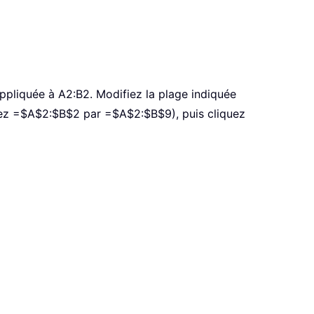
appliquée à A2:B2. Modifiez la plage indiquée
acez =$A$2:$B$2 par =$A$2:$B$9), puis cliquez