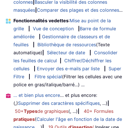
colonnes
|
Basculer la visibilité des colonnes
masquées
|
Comparer des plages et des colonnes
...
Fonctionnalités vedettes
:
Mise au point de la
grille
|
Vue de conception
|
Barre de formule
améliorée
|
Gestionnaire de classeurs et de
feuilles
|
Bibliothèque de ressources
(Texte
automatique)
|
Sélecteur de date
|
Consolider
les feuilles de calcul
|
Chiffrer/Déchiffrer les
cellules
|
Envoyer des e-mails par liste
|
Super
Filtre
|
Filtre spécial
(Filtrer les cellules avec une
police en gras/italique/barré...) ...
… et bien plus encore
… et plus encore:
(,)
Supprimer des caractères spécifiques
, ...)
|
50+
Types
de graphiques
(, ...)
|
40+ Formules
pratiques
(
Calculer l'âge en fonction de la date de
naissance
, ...)
|
19 Outils
d’insertion
(
,
Insérer une