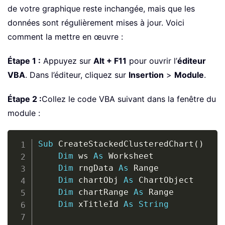
de votre graphique reste inchangée, mais que les
données sont régulièrement mises à jour. Voici
comment la mettre en œuvre :
Étape 1 :
Appuyez sur
Alt + F11
pour ouvrir l’
éditeur
VBA
. Dans l’éditeur, cliquez sur
Insertion
>
Module
.
Étape 2 :
Collez le code VBA suivant dans la fenêtre du
module :
Copy
Sub
 CreateStackedClusteredChart
(
)
Dim
 ws 
As
 Worksheet

Dim
 rngData 
As
 Range

Dim
 chartObj 
As
 ChartObject

Dim
 chartRange 
As
 Range

Dim
 xTitleId 
As
String