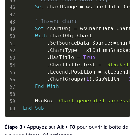
Set
 chartRange 
=
 wsChartData
.
Rang
' Insert chart
Set
 chartObj 
=
 wsChartData
.
ChartO
With
 chartObj
.
Chart

.
SetSourceData Source
:
=
chartR
.
ChartType 
=
 xlColumnStacked

.
HasTitle 
=
True
.
ChartTitle
.
Text 
=
"Stacked C
.
Legend
.
Position 
=
 xlLegendPo
.
ChartGroups
(
1
)
.
GapWidth 
=
0
End
With
    MsgBox 
"Chart generated successfu
End
Sub
Étape 3 :
Appuyez sur
Alt + F8
pour ouvrir la boîte de