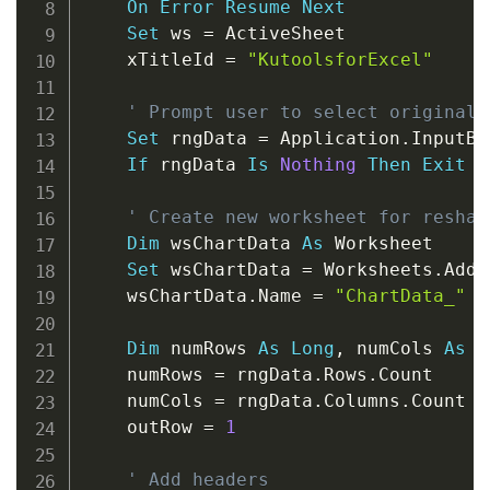
On
Error
Resume
Next
Set
 ws 
=
 ActiveSheet

    xTitleId 
=
"KutoolsforExcel"
' Prompt user to select original 
Set
 rngData 
=
 Application
.
InputBo
If
 rngData 
Is
Nothing
Then
Exit
S
' Create new worksheet for reshap
Dim
 wsChartData 
As
 Worksheet

Set
 wsChartData 
=
 Worksheets
.
Add

    wsChartData
.
Name 
=
"ChartData_"
&
Dim
 numRows 
As
Long
,
 numCols 
As
L
    numRows 
=
 rngData
.
Rows
.
Count

    numCols 
=
 rngData
.
Columns
.
Count

    outRow 
=
1
' Add headers