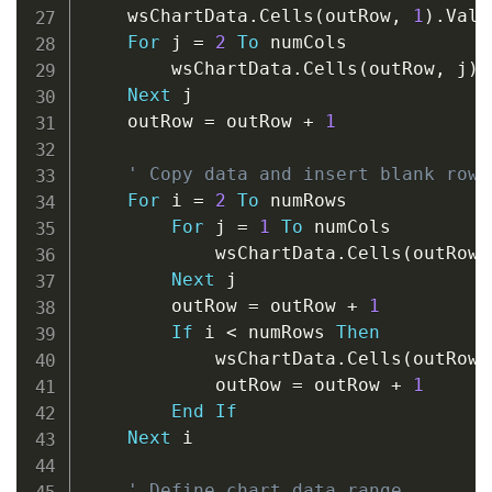
    wsChartData
.
Cells
(
outRow
,
1
)
.
Valu
For
 j 
=
2
To
 numCols

        wsChartData
.
Cells
(
outRow
,
 j
)
.
Next
 j

    outRow 
=
 outRow 
+
1
' Copy data and insert blank rows
For
 i 
=
2
To
 numRows

For
 j 
=
1
To
 numCols

            wsChartData
.
Cells
(
outRow
,
Next
 j

        outRow 
=
 outRow 
+
1
If
 i 
<
 numRows 
Then
            wsChartData
.
Cells
(
outRow
,
            outRow 
=
 outRow 
+
1
End
If
Next
 i

' Define chart data range