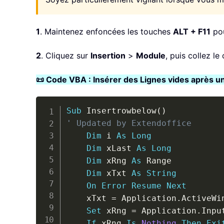
1
. Maintenez enfoncées les touches
ALT + F11
pou
2
. Cliquez sur
Insertion
>
Module
, puis collez l
📜 Code VBA : Insérer des Lignes vides après un
Sub
 Insertrowbelow
(
)
' Updated by Extendoffice
Dim
 i 
As
Long
Dim
 xLast 
As
Long
Dim
 xRng 
As
 Range

Dim
 xTxt 
As
String
On
Error
Resume
Next
    xTxt 
=
 Application
.
ActiveWi
Set
 xRng 
=
 Application
.
Inpu
If
 xRng 
Is
Nothing
Then
Exi