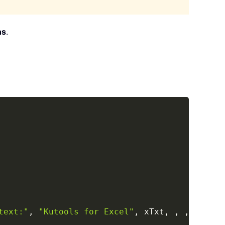
ns
.
Copy
text:"
,
"Kutools for Excel"
,
 xTxt
,
,
,
,
,
8
)