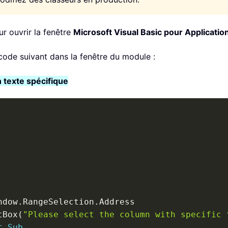
r ouvrir la fenêtre
Microsoft Visual Basic pour Applicatio
e code suivant dans la fenêtre du module :
 texte spécifique
ndow
.
RangeSelection
.
Address

tBox
(
"Please select the column with specific 
t
Sub