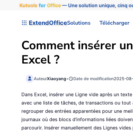
Kutools
for
Office
— Une solution unique, cinq ou
ExtendOffice
Solutions
Télécharger
Comment insérer une
Excel ?
Auteur
Xiaoyang
•
Date de modification
2025-08
Dans Excel, insérer une Ligne vide après un texte 
avec une liste de tâches, de transactions ou tout
regrouper des entrées apparentées pour une meille
journaux où des blocs d’informations liées doivent
parcourir. Insérer manuellement des Lignes vides