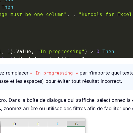
Then
nge must be one column"
,
,
"Kutools for Excel
i
,
1
)
.
Value
,
"In progressing"
)
>
0
Then
1
,
1
)
.
Row
)
.
Insert shift
:
=
xlDown

vez remplacer
par n’importe quel texte
« In progressing »
se et les espaces) pour éviter tout résultat incorrect.
o. Dans la boîte de dialogue qui s’affiche, sélectionnez la
 zoomez arrière ou utilisez des filtres afin de faciliter une 