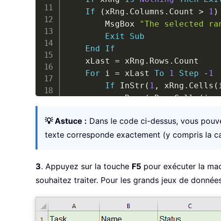
If
(
xRng
.
Columns
.
Count 
>
1
)
        MsgBox 
"The selected ra
Exit
Sub
End
If
    xLast 
=
 xRng
.
Rows
.
Count

For
 i 
=
 xLast 
To
1
Step
-
1
If
 InStr
(
1
,
 xRng
.
Cells
(
            Rows
(
xRng
.
Cells
(
i 
+
End
If
💡 Astuce :
Dans le code ci-dessus, vous pou
Next
texte corresponde exactement (y compris la cas
End
Sub
3
. Appuyez sur la touche
F5
pour exécuter la macr
souhaitez traiter. Pour les grands jeux de données,