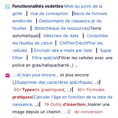
Fonctionnalités vedettes
:
Mise au point de la
grille
|
Vue de conception
|
Barre de formule
améliorée
|
Gestionnaire de classeurs et de
feuilles
|
Bibliothèque de ressources
(Texte
automatique)
|
Sélecteur de date
|
Consolider
les feuilles de calcul
|
Chiffrer/Déchiffrer les
cellules
|
Envoyer des e-mails par liste
|
Super
Filtre
|
Filtre spécial
(Filtrer les cellules avec une
police en gras/italique/barré...) ...
… et bien plus encore
… et plus encore:
(,)
Supprimer des caractères spécifiques
, ...)
|
50+
Types
de graphiques
(, ...)
|
40+ Formules
pratiques
(
Calculer l'âge en fonction de la date de
naissance
, ...)
|
19 Outils
d’insertion
(
,
Insérer une
image depuis un chemin
, ...)
|
de conversion