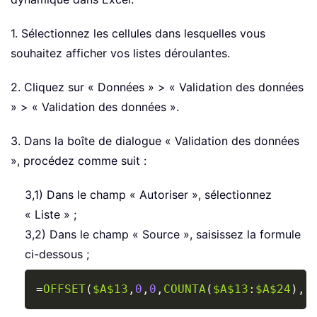
1. Sélectionnez les cellules dans lesquelles vous
souhaitez afficher vos listes déroulantes.
2. Cliquez sur « Données » > « Validation des données
» > « Validation des données ».
3. Dans la boîte de dialogue « Validation des données
», procédez comme suit :
3,1) Dans le champ « Autoriser », sélectionnez
« Liste » ;
3,2) Dans le champ « Source », saisissez la formule
ci-dessous ;
Copy
=
OFFSET
(
$A$13
,
0
,
0
,
COUNTA
(
$A$13
:
$A$24
)
,
1