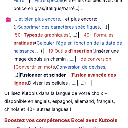
Filtre
|
Filtre spécial
(Filtrer les cellules avec une
police en gras/italique/barré...) ...
… et bien plus encore
… et plus encore:
(,)
Supprimer des caractères spécifiques
, ...)
|
50+
Types
de graphiques
(, ...)
|
40+ Formules
pratiques
(
Calculer l'âge en fonction de la date de
naissance
, ...)
|
19 Outils
d’insertion
(
,
Insérer une
image depuis un chemin
, ...)
|
de conversion
(
Convertir en mots
,
Conversion de devises
,
...)
|
Fusionner et scinder
(
Fusion avancée des
lignes
,
Diviser les cellules
, ...)
|, ...)
|
Utilisez Kutools dans la langue de votre choix –
disponible en anglais, espagnol, allemand, français,
chinois et 40+ autres langues !
Boostez vos compétences Excel avec Kutools