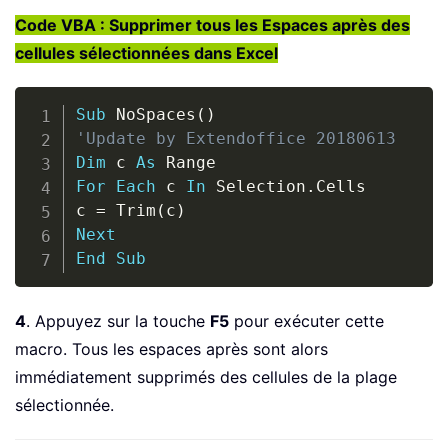
Code VBA : Supprimer tous les Espaces après des
cellules sélectionnées dans Excel
Copy
Sub
 NoSpaces
(
)
'Update by Extendoffice 20180613
Dim
 c 
As
For
Each
 c 
In
 Selection
.
Cells

c 
=
 Trim
(
c
)
Next
End
Sub
4
. Appuyez sur la touche
F5
pour exécuter cette
macro. Tous les espaces après sont alors
immédiatement supprimés des cellules de la plage
sélectionnée.