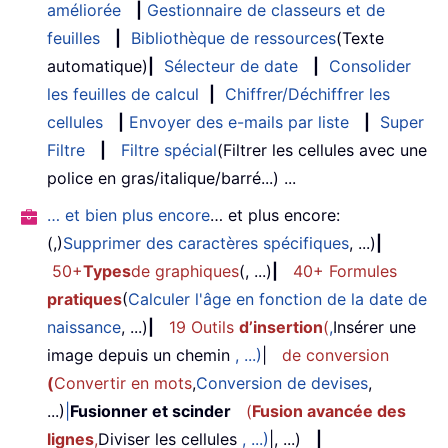
améliorée
|
Gestionnaire de classeurs et de
feuilles
|
Bibliothèque de ressources
(Texte
automatique)
|
Sélecteur de date
|
Consolider
les feuilles de calcul
|
Chiffrer/Déchiffrer les
cellules
|
Envoyer des e-mails par liste
|
Super
Filtre
|
Filtre spécial
(Filtrer les cellules avec une
police en gras/italique/barré...) ...
… et bien plus encore
… et plus encore:
(,)
Supprimer des caractères spécifiques
, ...)
|
50+
Types
de graphiques
(, ...)
|
40+ Formules
pratiques
(
Calculer l'âge en fonction de la date de
naissance
, ...)
|
19 Outils
d’insertion
(
,
Insérer une
image depuis un chemin
, ...)
|
de conversion
(
Convertir en mots
,
Conversion de devises
,
...)
|
Fusionner et scinder
(
Fusion avancée des
lignes
,
Diviser les cellules
, ...)
|, ...)
|