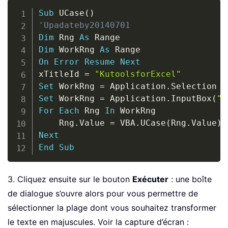
Copy
Sub
 UCase
(
)
'Upadateby20140701
Dim
 Rng 
As
Dim
 WorkRng 
As
On
Error
Resume
Next
xTitleId 
=
"KutoolsforExcel"
Set
 WorkRng 
=
 Application
.
Set
 WorkRng 
=
 Application
.
InputBox
(
"R
For
Each
 Rng 
In
 WorkRng

    Rng
.
Value 
=
 VBA
.
UCase
(
Rng
.
Value
)
Next
End
Sub
3. Cliquez ensuite sur le bouton
Exécuter
: une boîte
de dialogue s’ouvre alors pour vous permettre de
sélectionner la plage dont vous souhaitez transformer
le texte en majuscules. Voir la capture d’écran :