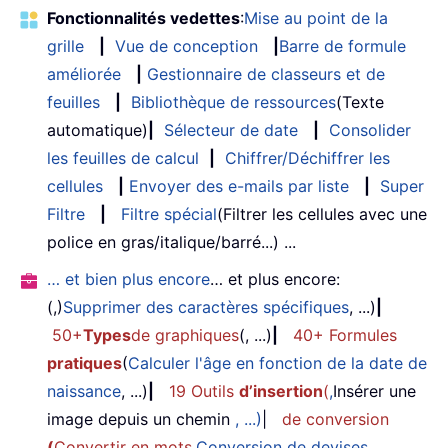
Fonctionnalités vedettes
:
Mise au point de la
grille
|
Vue de conception
|
Barre de formule
améliorée
|
Gestionnaire de classeurs et de
feuilles
|
Bibliothèque de ressources
(Texte
automatique)
|
Sélecteur de date
|
Consolider
les feuilles de calcul
|
Chiffrer/Déchiffrer les
cellules
|
Envoyer des e-mails par liste
|
Super
Filtre
|
Filtre spécial
(Filtrer les cellules avec une
police en gras/italique/barré...) ...
… et bien plus encore
… et plus encore:
(,)
Supprimer des caractères spécifiques
, ...)
|
50+
Types
de graphiques
(, ...)
|
40+ Formules
pratiques
(
Calculer l'âge en fonction de la date de
naissance
, ...)
|
19 Outils
d’insertion
(
,
Insérer une
image depuis un chemin
, ...)
|
de conversion
(
Convertir en mots
,
Conversion de devises
,