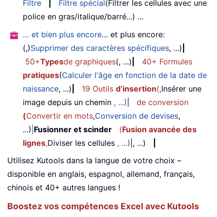
Filtre
|
Filtre spécial
(Filtrer les cellules avec une
police en gras/italique/barré...) ...
… et bien plus encore
… et plus encore:
(,)
Supprimer des caractères spécifiques
, ...)
|
50+
Types
de graphiques
(, ...)
|
40+ Formules
pratiques
(
Calculer l'âge en fonction de la date de
naissance
, ...)
|
19 Outils
d’insertion
(
,
Insérer une
image depuis un chemin
, ...)
|
de conversion
(
Convertir en mots
,
Conversion de devises
,
...)
|
Fusionner et scinder
(
Fusion avancée des
lignes
,
Diviser les cellules
, ...)
|, ...)
|
Utilisez Kutools dans la langue de votre choix –
disponible en anglais, espagnol, allemand, français,
chinois et 40+ autres langues !
Boostez vos compétences Excel avec Kutools