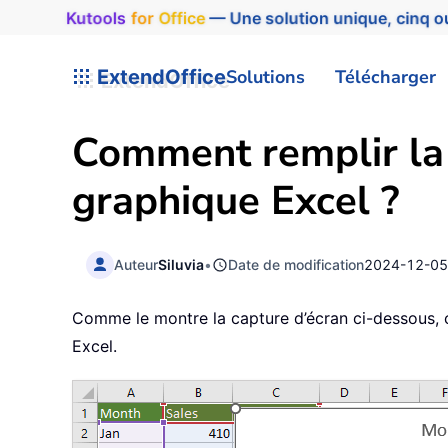
Kutools
for
Office
— Une solution unique, cinq ou
ExtendOffice
Solutions
Télécharger
Comment remplir la
graphique Excel ?
Auteur
Siluvia
•
Date de modification
2024-12-0
Comme le montre la capture d’écran ci-dessous, 
Excel.