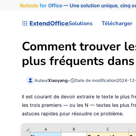
Kutools
for
Office
— Une solution unique, cinq ou
ExtendOffice
Solutions
Télécharger
Comment trouver les
plus fréquents dans
Auteur
Xiaoyang
•
Date de modification
2024-12
Il est courant de devoir extraire le texte le plus f
les trois premiers — ou les N — textes les plus f
astuces rapides pour résoudre ce problème.