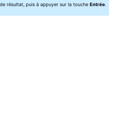
 de résultat, puis à appuyer sur la touche
Entrée
.