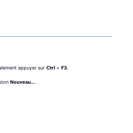
alement appuyer sur
Ctrl
+
F3
.
outon
Nouveau…
.