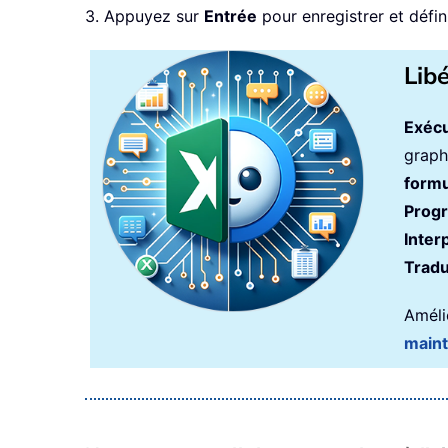
3. Appuyez sur
Entrée
pour enregistrer et défin
Lib
Exécu
graph
formu
Prog
Inter
Tradu
Amélio
main