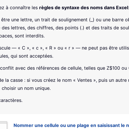
ez à connaître les
règles de syntaxe des noms dans Excel
tre une lettre, un trait de soulignement (_) ou une barre ob
des lettres, des chiffres, des points (.) et des traits de sou
aces, sont interdits.
cule — « C », « c », « R » ou « r » — ne peut pas être uti
ules, qui sont acceptées.
onflit avec des références de cellule, telles que Z$100 ou 
 la casse : si vous créez le nom « Ventes », puis un autre
 choisir un nom unique.
aractères.
Nommer une cellule ou une plage en saisissant le