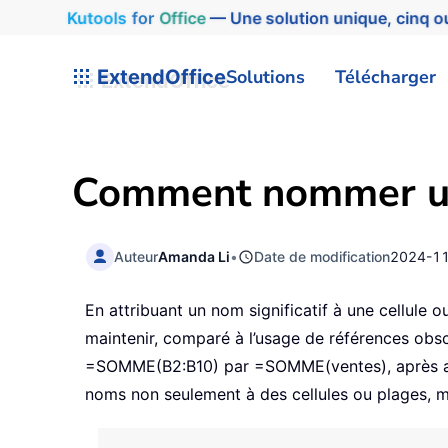
Kutools
for
Office
— Une solution unique, cinq ou
ExtendOffice
Solutions
Télécharger
Comment nommer une
Auteur
Amanda Li
•
Date de modification
2024-1
En attribuant un nom significatif à une cellule o
maintenir, comparé à l’usage de références obs
=SOMME(B2:B10) par =SOMME(ventes), après avo
noms non seulement à des cellules ou plages, ma