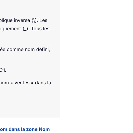
:
lique inverse (\). Les
lignement (_). Tous les
lisée comme nom défini,
C1.
 nom « ventes » dans la
 nom dans la zone Nom