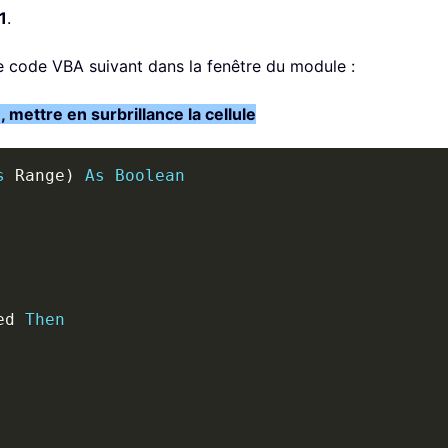
1
.
 le code VBA suivant dans la fenêtre du module :
 mettre en surbrillance la cellule
s
 Range
)
As
Boolean
ed 
Then