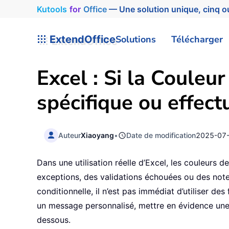
Kutools
for
Office
— Une solution unique, cinq ou
ExtendOffice
Solutions
Télécharger
Excel : Si la Couleu
spécifique ou effect
Auteur
Xiaoyang
•
Date de modification
2025-07
Dans une utilisation réelle d’Excel, les couleurs
exceptions, des validations échouées ou des notes 
conditionnelle, il n’est pas immédiat d’utiliser d
un message personnalisé, mettre en évidence une c
dessous.