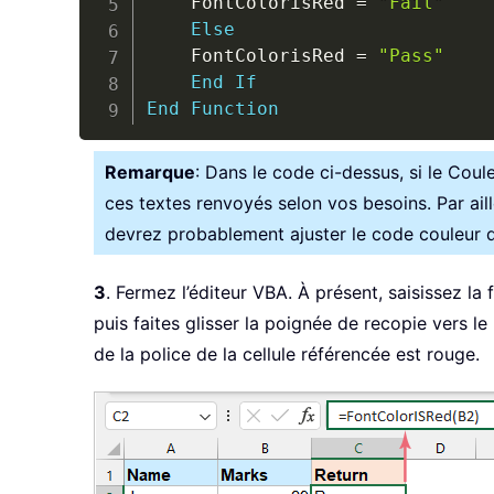
    FontColorisRed 
=
"Fail"
Else
    FontColorisRed 
=
"Pass"
End
If
End
Function
Remarque
: Dans le code ci-dessus, si le Coul
ces textes renvoyés selon vos besoins. Par ail
devrez probablement ajuster le code couleur
3
. Fermez l’éditeur VBA. À présent, saisissez la
puis faites glisser la poignée de recopie vers le
de la police de la cellule référencée est rouge.