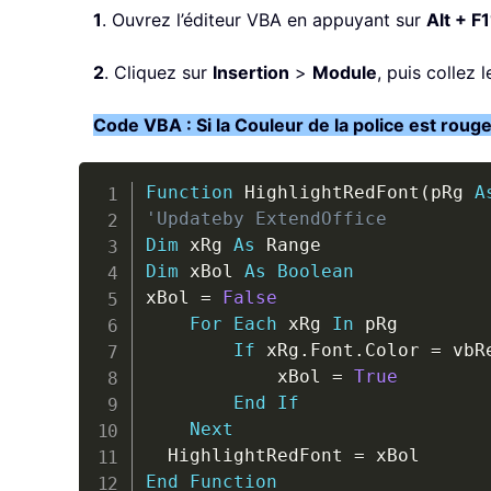
1
. Ouvrez l’éditeur VBA en appuyant sur
Alt + F1
2
. Cliquez sur
Insertion
>
Module
, puis collez
Code VBA : Si la Couleur de la police est rouge,
Function
 HighlightRedFont
(
pRg 
A
'Updateby ExtendOffice
Dim
 xRg 
As
Dim
 xBol 
As
Boolean
xBol 
=
False
For
Each
 xRg 
In
 pRg

If
 xRg
.
Font
.
Color 
=
 vbR
            xBol 
=
True
End
If
Next
  HighlightRedFont 
=
End
Function