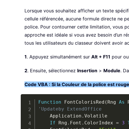
Lorsque vous souhaitez afficher un texte spécifi
cellule référencée, aucune formule directe ne pe
police. Pour contourner cette limitation, vous p
approche est idéale si vous avez besoin d’un r
tous les utilisateurs du classeur doivent avoir 
1
. Appuyez simultanément sur
Alt + F11
pour ouv
2
. Ensuite, sélectionnez
Insertion
>
Module
. D
Code VBA : Si la Couleur de la police est roug
Function
 FontColorisRed
(
Rng 
As
 
'Updateby ExtendOffice
    Application
.
Volatile

If
 Rng
.
Font
.
ColorIndex 
=
3