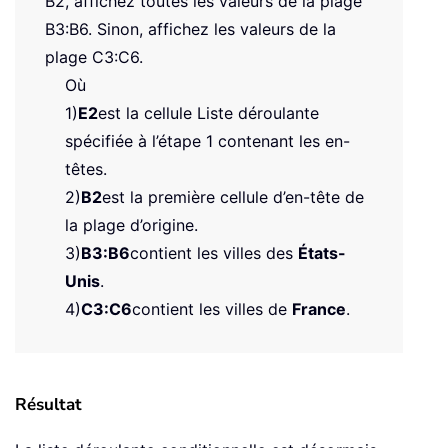
B2, affichez toutes les valeurs de la plage
B3:B6. Sinon, affichez les valeurs de la
plage C3:C6.
Où
1)
E2
est la cellule Liste déroulante
spécifiée à l’étape 1 contenant les en-
têtes.
2)
B2
est la première cellule d’en-tête de
la plage d’origine.
3)
B3:B6
contient les villes des
États-
Unis
.
4)
C3:C6
contient les villes de
France
.
Résultat