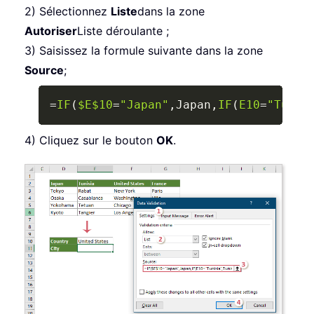
2) Sélectionnez
Liste
dans la zone
Autoriser
Liste déroulante ;
3) Saisissez la formule suivante dans la zone
Source
;
Copy
=
IF
(
$E$10
=
"Japan"
,
Japan
,
IF
(
E10
=
"Tunis
4) Cliquez sur le bouton
OK
.