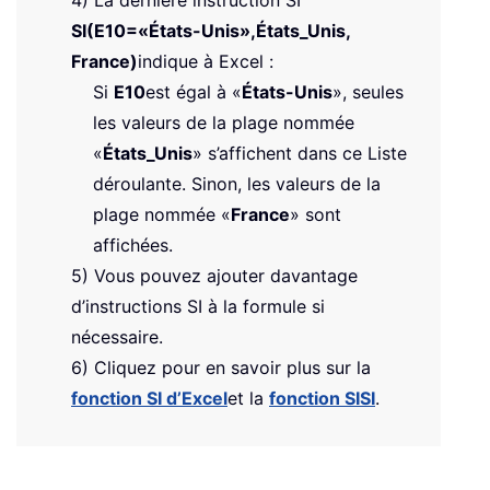
4) La dernière instruction SI
SI(E10=«États-Unis»,États_Unis,
France)
indique à Excel :
Si
E10
est égal à «
États-Unis
», seules
les valeurs de la plage nommée
«
États_Unis
» s’affichent dans ce Liste
déroulante. Sinon, les valeurs de la
plage nommée «
France
» sont
affichées.
5) Vous pouvez ajouter davantage
d’instructions SI à la formule si
nécessaire.
6) Cliquez pour en savoir plus sur la
fonction SI d’Excel
et la
fonction SISI
.