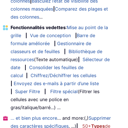
colonnes
|
Basculez l’état de visibilité des
colonnes masquées
|
Comparez des plages et
des colonnes
...
Fonctionnalités vedettes
:
Mise au point de la
grille
|
Vue de conception
|
Barre de
formule améliorée
|
Gestionnaire de
classeurs et de feuilles
|
Bibliothèque de
ressources
(Texte automatique)
|
Sélecteur de
date
|
Consolider les feuilles de
calcul
|
Chiffrez/Déchiffrer les cellules
|
Envoyez des e-mails à partir d’une liste
|
Super Filtre
|
Filtre spécial
(Filtrer les
cellules avec une police en
gras/italique/barré...) ...
… et bien plus encore
… and more:(,)
Supprimer
des caractères spécifiques
, ...)
|
50+
Types
de