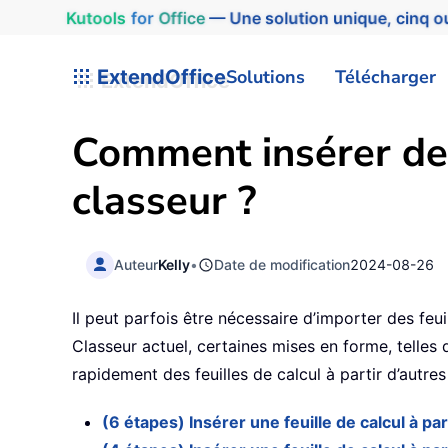
Kutools
for
Office
— Une solution unique, cinq ou
ExtendOffice
Solutions
Télécharger
Comment insérer des
classeur ?
Auteur
Kelly
•
Date de modification
2024-08-26
Il peut parfois être nécessaire d’importer des feu
Classeur actuel, certaines mises en forme, telles 
rapidement des feuilles de calcul à partir d’autre
(6 étapes) Insérer une feuille de calcul à p