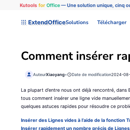
Kutools
for
Office
— Une solution unique, cinq ou
ExtendOffice
Solutions
Télécharger
Comment insérer rap
Auteur
Xiaoyang
•
Date de modification
2024-08
La plupart d’entre nous ont déjà rencontré, dans E
tous comment insérer une ligne vide manuellement
quelques astuces rapides pour résoudre ce probl
Insérer des Lignes vides à l’aide de la fonction T
Insérer rapidement un nombre précis de Lignes 