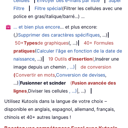
cellules
|
Envoyer des e-mails par liste
|
Super
Filtre
|
Filtre spécial
(Filtrer les cellules avec une
police en gras/italique/barré...) ...
… et bien plus encore
… et plus encore:
(,)
Supprimer des caractères spécifiques
, ...)
|
50+
Types
de graphiques
(, ...)
|
40+ Formules
pratiques
(
Calculer l'âge en fonction de la date de
naissance
, ...)
|
19 Outils
d’insertion
(
,
Insérer une
image depuis un chemin
, ...)
|
de conversion
(
Convertir en mots
,
Conversion de devises
,
...)
|
Fusionner et scinder
(
Fusion avancée des
lignes
,
Diviser les cellules
, ...)
|, ...)
|
Utilisez Kutools dans la langue de votre choix –
disponible en anglais, espagnol, allemand, français,
chinois et 40+ autres langues !