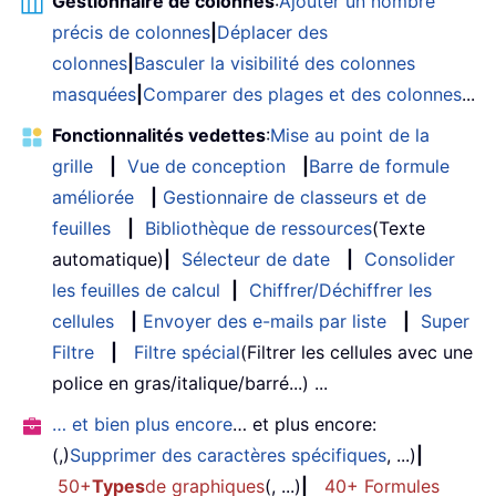
Gestionnaire de colonnes
:
Ajouter un nombre
précis de colonnes
|
Déplacer des
colonnes
|
Basculer la visibilité des colonnes
masquées
|
Comparer des plages et des colonnes
...
Fonctionnalités vedettes
:
Mise au point de la
grille
|
Vue de conception
|
Barre de formule
améliorée
|
Gestionnaire de classeurs et de
feuilles
|
Bibliothèque de ressources
(Texte
automatique)
|
Sélecteur de date
|
Consolider
les feuilles de calcul
|
Chiffrer/Déchiffrer les
cellules
|
Envoyer des e-mails par liste
|
Super
Filtre
|
Filtre spécial
(Filtrer les cellules avec une
police en gras/italique/barré...) ...
… et bien plus encore
… et plus encore:
(,)
Supprimer des caractères spécifiques
, ...)
|
50+
Types
de graphiques
(, ...)
|
40+ Formules