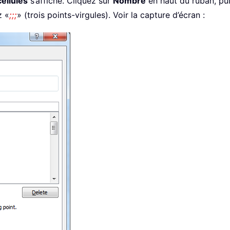
cellules
s’affiche. Cliquez sur
Nombre
en haut du ruban, pu
z «
;;;
» (trois points-virgules). Voir la capture d’écran :