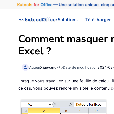
Kutools
for
Office
— Une solution unique, cinq ou
ExtendOffice
Solutions
Télécharger
Comment masquer ra
Excel ?
Auteur
Xiaoyang
•
Date de modification
2024-08
Lorsque vous travaillez sur une feuille de calcul,
ce cas, vous pouvez rendre invisible le contenu d