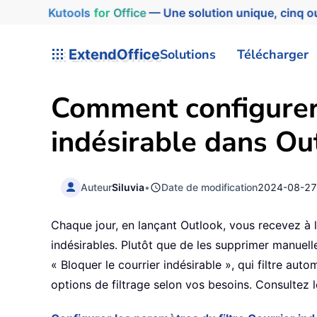
Kutools
for
Office
— Une solution unique, cinq ou
ExtendOffice
Solutions
Télécharger
Comment configurer 
indésirable dans Ou
Auteur
Siluvia
•
Date de modification
2024-08-2
Chaque jour, en lançant Outlook, vous recevez à l
indésirables. Plutôt que de les supprimer manuel
« Bloquer le courrier indésirable », qui filtre a
options de filtrage selon vos besoins. Consultez l