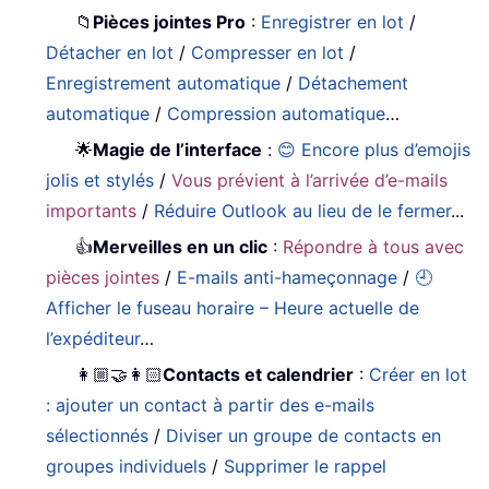
📁
Pièces jointes Pro
:
Enregistrer en lot
/
Détacher en lot
/
Compresser en lot
/
Enregistrement automatique
/
Détachement
automatique
/
Compression automatique
…
🌟
Magie de l’interface
:
😊 Encore plus d’emojis
jolis et stylés
/
Vous prévient à l’arrivée d’e-mails
importants
/
Réduire Outlook au lieu de le fermer
...
👍
Merveilles en un clic
:
Répondre à tous avec
pièces jointes
/
E-mails anti-hameçonnage
/
🕘
Afficher le fuseau horaire – Heure actuelle de
l’expéditeur
…
👩🏼‍🤝‍👩🏻
Contacts et calendrier
:
Créer en lot
: ajouter un contact à partir des e-mails
sélectionnés
/
Diviser un groupe de contacts en
groupes individuels
/
Supprimer le rappel