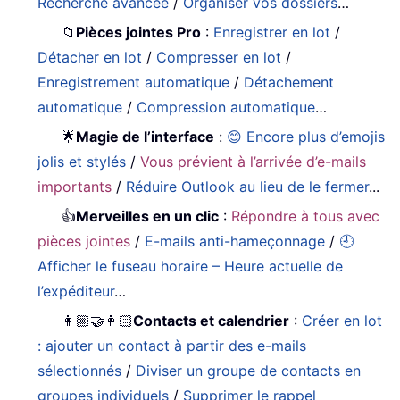
Recherche avancée
/
Organiser vos dossiers
…
📁
Pièces jointes Pro
:
Enregistrer en lot
/
Détacher en lot
/
Compresser en lot
/
Enregistrement automatique
/
Détachement
automatique
/
Compression automatique
…
🌟
Magie de l’interface
:
😊 Encore plus d’emojis
jolis et stylés
/
Vous prévient à l’arrivée d’e-mails
importants
/
Réduire Outlook au lieu de le fermer
...
👍
Merveilles en un clic
:
Répondre à tous avec
pièces jointes
/
E-mails anti-hameçonnage
/
🕘
Afficher le fuseau horaire – Heure actuelle de
l’expéditeur
…
👩🏼‍🤝‍👩🏻
Contacts et calendrier
:
Créer en lot
: ajouter un contact à partir des e-mails
sélectionnés
/
Diviser un groupe de contacts en
groupes individuels
/
Supprimer le rappel