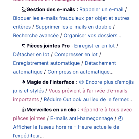
📨
Gestion des e-mails
:
Rappeler un e-mail
/
Bloquer les e-mails frauduleux par objet et autres
critères
/
Supprimer les e-mails en double
/
Recherche avancée
/
Organiser vos dossiers
…
📁
Pièces jointes Pro
:
Enregistrer en lot
/
Détacher en lot
/
Compresser en lot
/
Enregistrement automatique
/
Détachement
automatique
/
Compression automatique
…
🌟
Magie de l’interface
:
😊 Encore plus d’emojis
jolis et stylés
/
Vous prévient à l’arrivée d’e-mails
importants
/
Réduire Outlook au lieu de le fermer
...
👍
Merveilles en un clic
:
Répondre à tous avec
pièces jointes
/
E-mails anti-hameçonnage
/
🕘
Afficher le fuseau horaire – Heure actuelle de
l’expéditeur
…