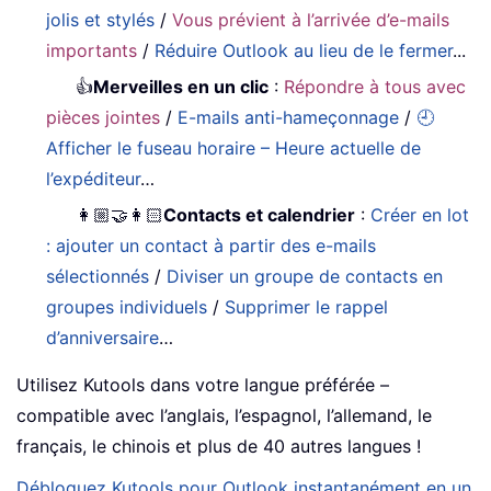
jolis et stylés
/
Vous prévient à l’arrivée d’e-mails
importants
/
Réduire Outlook au lieu de le fermer
...
👍
Merveilles en un clic
:
Répondre à tous avec
pièces jointes
/
E-mails anti-hameçonnage
/
🕘
Afficher le fuseau horaire – Heure actuelle de
l’expéditeur
…
👩🏼‍🤝‍👩🏻
Contacts et calendrier
:
Créer en lot
: ajouter un contact à partir des e-mails
sélectionnés
/
Diviser un groupe de contacts en
groupes individuels
/
Supprimer le rappel
d’anniversaire
…
Utilisez Kutools dans votre langue préférée –
compatible avec l’anglais, l’espagnol, l’allemand, le
français, le chinois et plus de 40 autres langues !
Débloquez Kutools pour Outlook instantanément en un