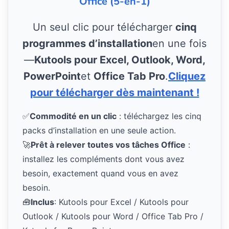
Office (5-en-1)
Un seul clic pour télécharger
cinq
programmes d’installation
en une fois
—
Kutools pour Excel, Outlook, Word,
PowerPoint
et
Office Tab Pro
.
Cliquez
pour télécharger dès maintenant !
✅
Commodité en un clic
: téléchargez les cinq
packs d’installation en une seule action.
🚀
Prêt à relever toutes vos tâches Office
:
installez les compléments dont vous avez
besoin, exactement quand vous en avez
besoin.
🧰
Inclus
: Kutools pour Excel / Kutools pour
Outlook / Kutools pour Word / Office Tab Pro /