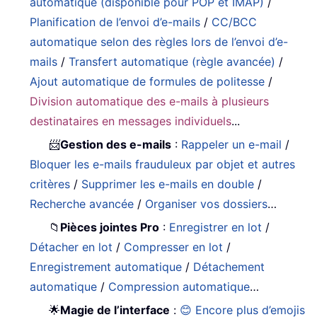
automatique (disponible pour POP et IMAP)
/
Planification de l’envoi d’e-mails
/
CC/BCC
automatique selon des règles lors de l’envoi d’e-
mails
/
Transfert automatique (règle avancée)
/
Ajout automatique de formules de politesse
/
Division automatique des e-mails à plusieurs
destinataires en messages individuels
...
📨
Gestion des e-mails
:
Rappeler un e-mail
/
Bloquer les e-mails frauduleux par objet et autres
critères
/
Supprimer les e-mails en double
/
Recherche avancée
/
Organiser vos dossiers
…
📁
Pièces jointes Pro
:
Enregistrer en lot
/
Détacher en lot
/
Compresser en lot
/
Enregistrement automatique
/
Détachement
automatique
/
Compression automatique
…
🌟
Magie de l’interface
:
😊 Encore plus d’emojis