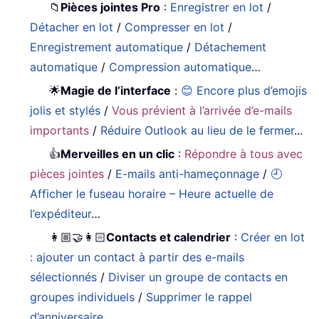
📁
Pièces jointes Pro
:
Enregistrer en lot
/
Détacher en lot
/
Compresser en lot
/
Enregistrement automatique
/
Détachement
automatique
/
Compression automatique
…
🌟
Magie de l’interface
:
😊 Encore plus d’emojis
jolis et stylés
/
Vous prévient à l’arrivée d’e-mails
importants
/
Réduire Outlook au lieu de le fermer
...
👍
Merveilles en un clic
:
Répondre à tous avec
pièces jointes
/
E-mails anti-hameçonnage
/
🕘
Afficher le fuseau horaire – Heure actuelle de
l’expéditeur
…
👩🏼‍🤝‍👩🏻
Contacts et calendrier
:
Créer en lot
: ajouter un contact à partir des e-mails
sélectionnés
/
Diviser un groupe de contacts en
groupes individuels
/
Supprimer le rappel
d’anniversaire
…