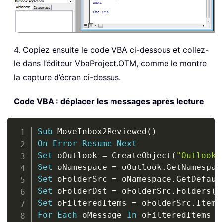
4. Copiez ensuite le code VBA ci-dessous et collez-
le dans l’éditeur VbaProject.OTM, comme le montre
la capture d’écran ci-dessus.
Code VBA : déplacer les messages après lecture
Copy
Sub
 MoveInbox2Reviewed
(
)
On
Error
Resume
Next
Set
 oOutlook 
=
 CreateObject
(
"Outlook.
Set
 oNamespace 
=
 oOutlook
.
GetNamespac
Set
 oFolderSrc 
=
 oNamespace
.
GetDefaul
Set
 oFolderDst 
=
 oFolderSrc
.
Folders
(
"
Set
 oFilteredItems 
=
 oFolderSrc
.
Items
For
Each
 oMessage 
In
 oFilteredItems
