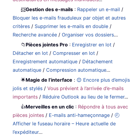
📨
Gestion des e-mails
:
Rappeler un e-mail
/
Bloquer les e-mails frauduleux par objet et autres
critères
/
Supprimer les e-mails en double
/
Recherche avancée
/
Organiser vos dossiers
…
📁
Pièces jointes Pro
:
Enregistrer en lot
/
Détacher en lot
/
Compresser en lot
/
Enregistrement automatique
/
Détachement
automatique
/
Compression automatique
…
🌟
Magie de l’interface
:
😊 Encore plus d’emojis
jolis et stylés
/
Vous prévient à l’arrivée d’e-mails
importants
/
Réduire Outlook au lieu de le fermer
...
👍
Merveilles en un clic
:
Répondre à tous avec
pièces jointes
/
E-mails anti-hameçonnage
/
🕘
Afficher le fuseau horaire – Heure actuelle de
l’expéditeur
…