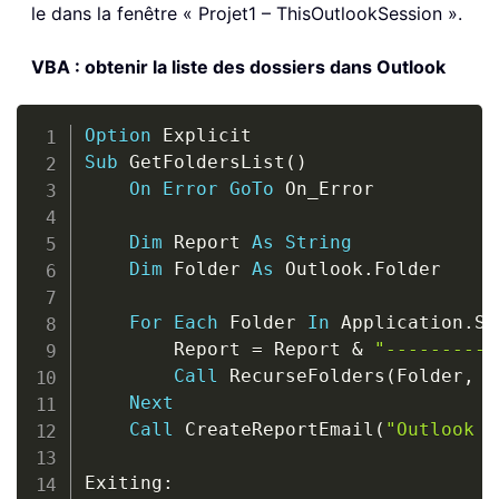
le dans la fenêtre « Projet1 – ThisOutlookSession ».
VBA : obtenir la liste des dossiers dans Outlook
Copy
Option
Sub
 GetFoldersList
(
)
On
Error
GoTo
 On_Error

Dim
 Report 
As
String
Dim
 Folder 
As
 Outlook
.
Folder

For
Each
 Folder 
In
 Application
.
Se
        Report 
=
 Report 
&
"----------
Call
 RecurseFolders
(
Folder
,
"
Next
Call
 CreateReportEmail
(
"Outlook F
Exiting
: