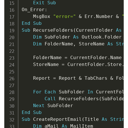
Exit
Sub
On_Error
:
    MsgBox 
"error="
&
 Err
.
Number 
&
" 
End
Sub
Sub
 RecurseFolders
(
CurrentFolder 
As
 O
Dim
 SubFolder 
As
 Outlook
.
Folder

Dim
 FolderName
,
 StoreName 
As
Stri
    FolderName 
=
 CurrentFolder
.
Name

    StoreName 
=
 CurrentFolder
.
Store
.
D
    Report 
=
 Report 
&
 TabChars 
&
 Fold
For
Each
 SubFolder 
In
 CurrentFold
Call
 RecurseFolders
(
SubFolder
Next
End
Sub
Sub
 CreateReportEmail
(
Title 
As
String
Dim
 aMail 
As
 MailItem
