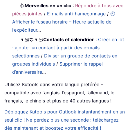
👍
Merveilles en un clic
:
Répondre à tous avec
pièces jointes
/
E-mails anti-hameçonnage
/
🕘
Afficher le fuseau horaire – Heure actuelle de
l’expéditeur
…
👩🏼‍🤝‍👩🏻
Contacts et calendrier
:
Créer en lot
: ajouter un contact à partir des e-mails
sélectionnés
/
Diviser un groupe de contacts en
groupes individuels
/
Supprimer le rappel
d’anniversaire
…
Utilisez Kutools dans votre langue préférée –
compatible avec l’anglais, l’espagnol, l’allemand, le
français, le chinois et plus de 40 autres langues !
Débloquez Kutools pour Outlook instantanément en un
seul clic ! Ne perdez plus une seconde : téléchargez
dès maintenant et boostez votre efficacité !