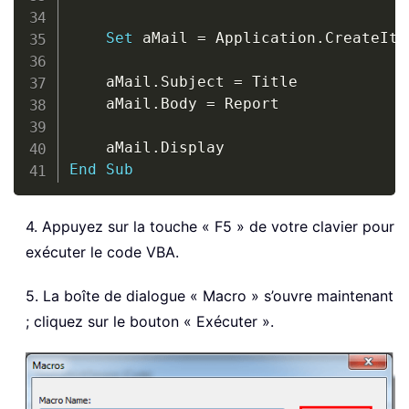
Set
 aMail 
=
 Application
.
CreateIte
    aMail
.
Subject 
=
 Title

    aMail
.
Body 
=
 Report

    aMail
.
End
Sub
4. Appuyez sur la touche « F5 » de votre clavier pour
exécuter le code VBA.
5. La boîte de dialogue « Macro » s’ouvre maintenant
; cliquez sur le bouton « Exécuter ».