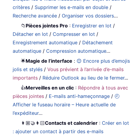
critères
/
Supprimer les e-mails en double
/
Recherche avancée
/
Organiser vos dossiers
…
📁
Pièces jointes Pro
:
Enregistrer en lot
/
Détacher en lot
/
Compresser en lot
/
Enregistrement automatique
/
Détachement
automatique
/
Compression automatique
…
🌟
Magie de l’interface
:
😊 Encore plus d’emojis
jolis et stylés
/
Vous prévient à l’arrivée d’e-mails
importants
/
Réduire Outlook au lieu de le fermer
...
👍
Merveilles en un clic
:
Répondre à tous avec
pièces jointes
/
E-mails anti-hameçonnage
/
🕘
Afficher le fuseau horaire – Heure actuelle de
l’expéditeur
…
👩🏼‍🤝‍👩🏻
Contacts et calendrier
:
Créer en lot
: ajouter un contact à partir des e-mails