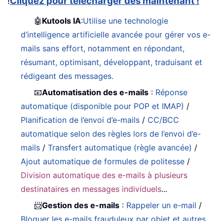
!
Cliquez pour télécharger dès maintenant !
🤖
Kutools IA
:
Utilise une technologie
d’intelligence artificielle avancée pour gérer vos e-
mails sans effort, notamment en répondant,
résumant, optimisant, développant, traduisant et
rédigeant des messages.
📧
Automatisation des e-mails
:
Réponse
automatique (disponible pour POP et IMAP)
/
Planification de l’envoi d’e-mails
/
CC/BCC
automatique selon des règles lors de l’envoi d’e-
mails
/
Transfert automatique (règle avancée)
/
Ajout automatique de formules de politesse
/
Division automatique des e-mails à plusieurs
destinataires en messages individuels
...
📨
Gestion des e-mails
:
Rappeler un e-mail
/
Bloquer les e-mails frauduleux par objet et autres