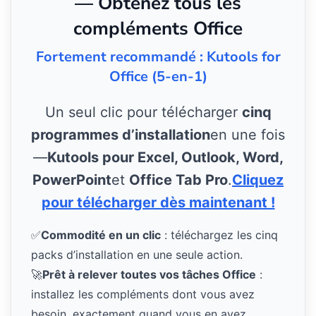
— Obtenez tous les
compléments Office
Fortement recommandé : Kutools for
Office (5-en-1)
Un seul clic pour télécharger
cinq
programmes d’installation
en une fois
—
Kutools pour Excel, Outlook, Word,
PowerPoint
et
Office Tab Pro
.
Cliquez
pour télécharger dès maintenant !
✅
Commodité en un clic
: téléchargez les cinq
packs d’installation en une seule action.
🚀
Prêt à relever toutes vos tâches Office
:
installez les compléments dont vous avez
besoin, exactement quand vous en avez