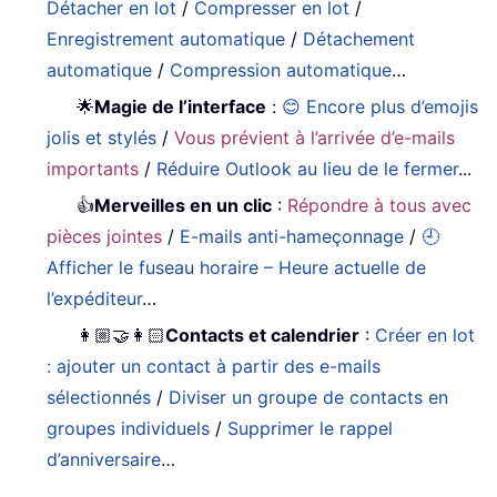
Détacher en lot
/
Compresser en lot
/
Enregistrement automatique
/
Détachement
automatique
/
Compression automatique
…
🌟
Magie de l’interface
:
😊 Encore plus d’emojis
jolis et stylés
/
Vous prévient à l’arrivée d’e-mails
importants
/
Réduire Outlook au lieu de le fermer
...
👍
Merveilles en un clic
:
Répondre à tous avec
pièces jointes
/
E-mails anti-hameçonnage
/
🕘
Afficher le fuseau horaire – Heure actuelle de
l’expéditeur
…
👩🏼‍🤝‍👩🏻
Contacts et calendrier
:
Créer en lot
: ajouter un contact à partir des e-mails
sélectionnés
/
Diviser un groupe de contacts en
groupes individuels
/
Supprimer le rappel
d’anniversaire
…