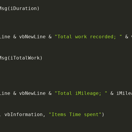
Msg
(
iDuration
)
Line 
&
 vbNewLine 
&
"Total work recorded; "
&
 
Msg
(
iTotalWork
)
Line 
&
 vbNewLine 
&
"Total iMileage; "
&
,
 vbInformation
,
"Items Time spent"
)