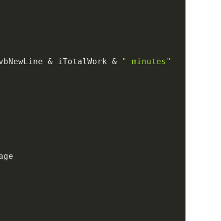
vbNewLine 
&
 iTotalWork 
&
" minutes"