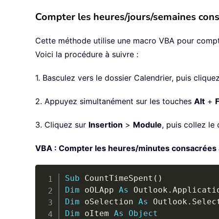
Compter les heures/jours/semaines cons
Cette méthode utilise une macro VBA pour compta
Voici la procédure à suivre :
1. Basculez vers le dossier Calendrier, puis cliqu
2. Appuyez simultanément sur les touches
Alt
+
3. Cliquez sur
Insertion
>
Module
, puis collez l
VBA : Compter les heures/minutes consacrées 
Sub
 CountTimeSpent
(
)
Dim
 oOLApp 
As
 Outlook
.
Dim
 oSelection 
As
 Outlook
.
Dim
 oItem 
As
Object