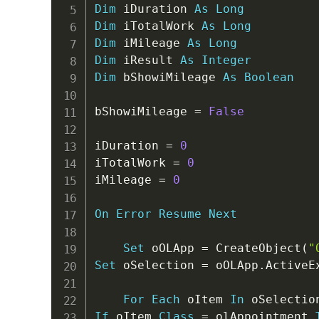
Dim
 iDuration 
As
Long
Dim
 iTotalWork 
As
Long
Dim
 iMileage 
As
Long
Dim
 iResult 
As
Integer
Dim
 bShowiMileage 
As
Boolean
bShowiMileage 
=
False
iDuration 
=
0
iTotalWork 
=
0
iMileage 
=
0
On
Error
Resume
Next
Set
 oOLApp 
=
 CreateObject
(
"
Set
 oSelection 
=
 oOLApp
.
ActiveE
For
Each
 oItem 
In
If
 oItem
.
Class
=
 olAppointment 