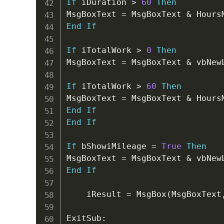
If
 iDuration 
>
60
Then
MsgBoxText 
=
 MsgBoxText 
&
 Hours
End
If
If
 iTotalWork 
>
0
Then
MsgBoxText 
=
 MsgBoxText 
&
 vbNew
If
 iTotalWork 
>
60
Then
MsgBoxText 
=
 MsgBoxText 
&
 Hours
End
If
End
If
If
 bShowiMileage 
=
True
Then
MsgBoxText 
=
 MsgBoxText 
&
 vbNew
End
If
    iResult 
=
 MsgBox
(
MsgBoxText
ExitSub
: