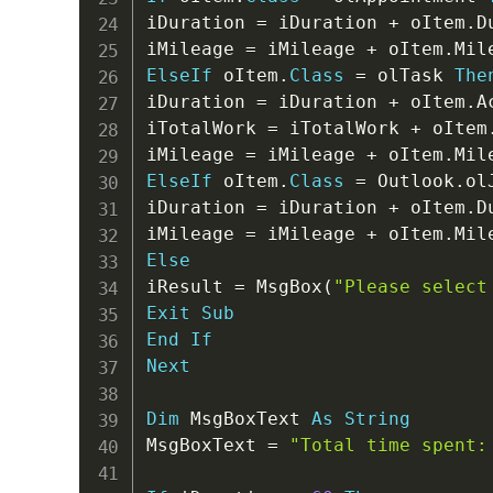
iDuration 
=
 iDuration 
+
 oItem
.
D
iMileage 
=
 iMileage 
+
 oItem
.
ElseIf
 oItem
.
Class
=
 olTask 
The
iDuration 
=
 iDuration 
+
 oItem
.
A
iTotalWork 
=
 iTotalWork 
+
 oItem
iMileage 
=
 iMileage 
+
 oItem
.
ElseIf
 oItem
.
Class
=
 Outlook
.
ol
iDuration 
=
 iDuration 
+
 oItem
.
D
iMileage 
=
 iMileage 
+
 oItem
.
Else
iResult 
=
 MsgBox
(
"Please select
Exit
Sub
End
If
Next
Dim
 MsgBoxText 
As
String
MsgBoxText 
=
"Total time spent: