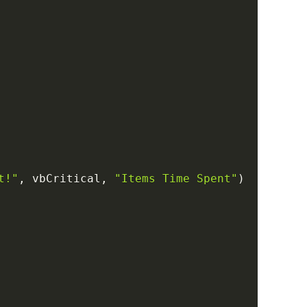
t!"
,
 vbCritical
,
"Items Time Spent"
)