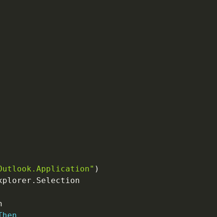
Outlook.Application"
)
xplorer
.
Selection

Then