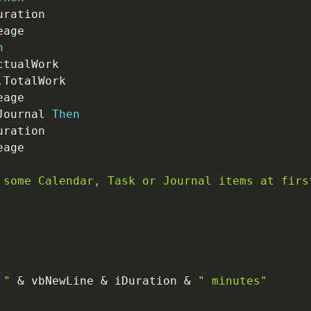
uration

n
ctualWork

.
TotalWork

Journal 
Then
uration

 some Calendar, Task or Journal items at firs
 "
&
 vbNewLine 
&
 iDuration 
&
" minutes"