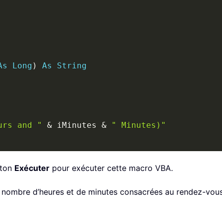
As
Long
)
As
String
urs and "
&
 iMinutes 
&
" Minutes)"
uton
Exécuter
pour exécuter cette macro VBA.
le nombre d’heures et de minutes consacrées au rendez-vous 