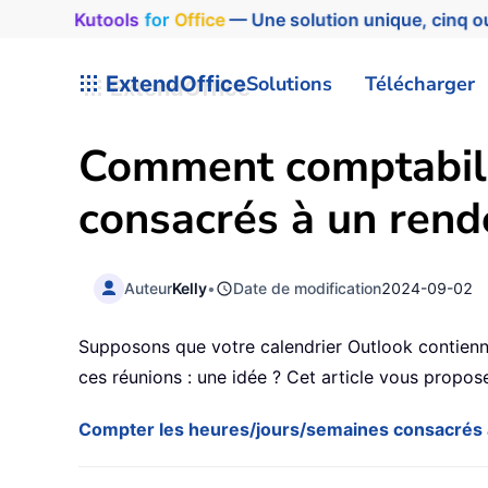
Kutools
for
Office
— Une solution unique, cinq ou
ExtendOffice
Solutions
Télécharger
Comment comptabilis
consacrés à un rend
Auteur
Kelly
•
Date de modification
2024-09-02
Supposons que votre calendrier Outlook contienn
ces réunions : une idée ? Cet article vous propos
Compter les heures/jours/semaines consacrés à