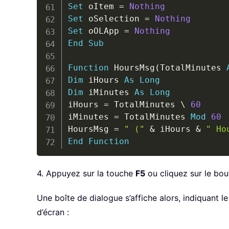
Set
 oItem 
=
Nothing
Set
 oSelection 
=
Nothing
Set
 oOLApp 
=
Nothing
End
Sub
Function
 HoursMsg
(
TotalMinutes 
Dim
 iHours 
As
Long
Dim
 iMinutes 
As
Long
iHours 
=
 TotalMinutes 
\
60
iMinutes 
=
 TotalMinutes 
Mod
60
HoursMsg 
=
" ("
&
 iHours 
&
" Ho
End
Function
4. Appuyez sur la touche
F5
ou cliquez sur le bo
Une boîte de dialogue s’affiche alors, indiquant 
d’écran :