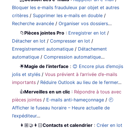
Bloquer les e-mails frauduleux par objet et autres
critères
/
Supprimer les e-mails en double
/
Recherche avancée
/
Organiser vos dossiers
…
📁
Pièces jointes Pro
:
Enregistrer en lot
/
Détacher en lot
/
Compresser en lot
/
Enregistrement automatique
/
Détachement
automatique
/
Compression automatique
…
🌟
Magie de l’interface
:
😊 Encore plus d’emojis
jolis et stylés
/
Vous prévient à l’arrivée d’e-mails
importants
/
Réduire Outlook au lieu de le fermer
...
👍
Merveilles en un clic
:
Répondre à tous avec
pièces jointes
/
E-mails anti-hameçonnage
/
🕘
Afficher le fuseau horaire – Heure actuelle de
l’expéditeur
…
👩🏼‍🤝‍👩🏻
Contacts et calendrier
:
Créer en lot