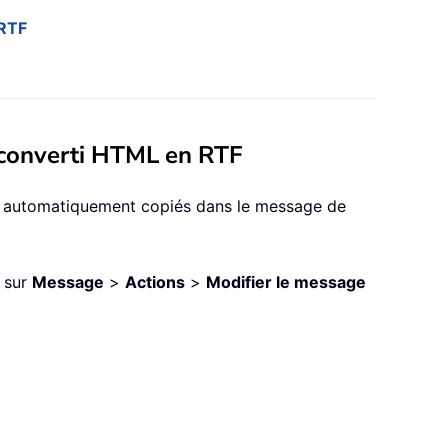
 RTF
r converti HTML en RTF
nt automatiquement copiés dans le message de
z sur
Message
>
Actions
>
Modifier le message