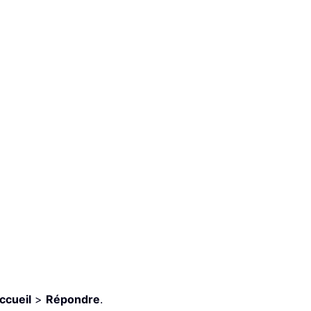
ccueil
>
Répondre
.