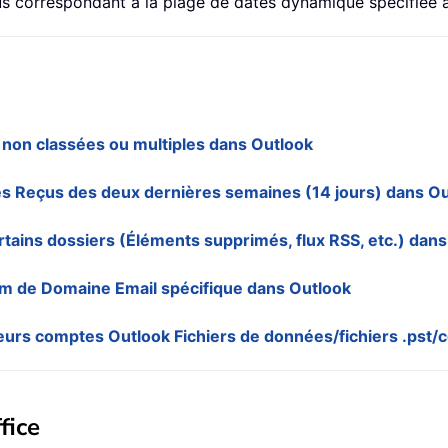
us correspondant à la plage de dates dynamique spécifiée 
 non classées ou multiples dans Outlook
es Reçus des deux dernières semaines (14 jours) dans O
tains dossiers (Éléments supprimés, flux RSS, etc.) dan
nom de Domaine Email spécifique dans Outlook
ieurs comptes Outlook Fichiers de données/fichiers .pst
fice