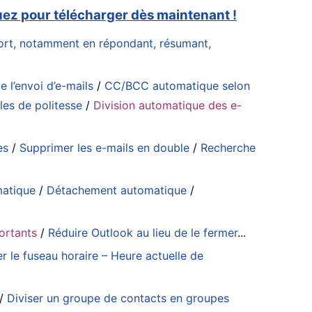
uez pour télécharger dès maintenant !
effort, notamment en répondant, résumant,
e l’envoi d’e-mails
/
CC/BCC automatique selon
es de politesse
/
Division automatique des e-
es
/
Supprimer les e-mails en double
/
Recherche
matique
/
Détachement automatique
/
portants
/
Réduire Outlook au lieu de le fermer
...
er le fuseau horaire – Heure actuelle de
/
Diviser un groupe de contacts en groupes