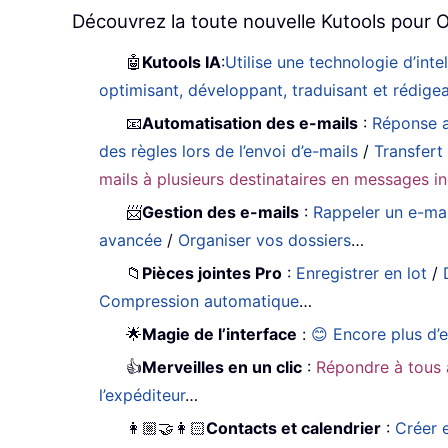
Découvrez la toute nouvelle Kutools pour O
🤖
Kutools IA
:
Utilise une technologie d’int
optimisant, développant, traduisant et rédig
📧
Automatisation des e-mails
:
Réponse a
des règles lors de l’envoi d’e-mails
/
Transfert
mails à plusieurs destinataires en messages in
📨
Gestion des e-mails
:
Rappeler un e-mai
avancée
/
Organiser vos dossiers
…
📁
Pièces jointes Pro
:
Enregistrer en lot
/
Compression automatique
…
🌟
Magie de l’interface
:
😊 Encore plus d’e
👍
Merveilles en un clic
:
Répondre à tous 
l’expéditeur
…
👩🏼‍🤝‍👩🏻
Contacts et calendrier
:
Créer e