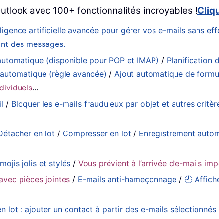
utlook avec 100+ fonctionnalités incroyables !
Cliq
elligence artificielle avancée pour gérer vos e-mails sans 
eant des messages.
utomatique (disponible pour POP et IMAP)
/
Planification d
 automatique (règle avancée)
/
Ajout automatique de formul
dividuels
...
l
/
Bloquer les e-mails frauduleux par objet et autres critèr
Détacher en lot
/
Compresser en lot
/
Enregistrement auto
mojis jolis et stylés
/
Vous prévient à l’arrivée d’e-mails im
avec pièces jointes
/
E-mails anti-hameçonnage
/
🕘 Affich
n lot : ajouter un contact à partir des e-mails sélectionnés