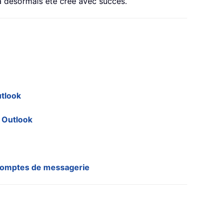
a désormais été créé avec succès.
utlook
s Outlook
/comptes de messagerie