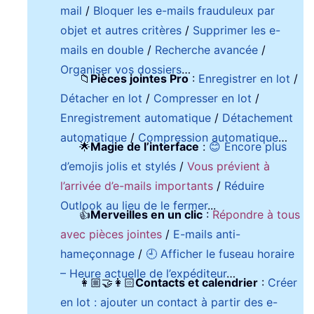
mail
/
Bloquer les e-mails frauduleux par
objet et autres critères
/
Supprimer les e-
mails en double
/
Recherche avancée
/
Organiser vos dossiers
…
📁
Pièces jointes Pro
:
Enregistrer en lot
/
Détacher en lot
/
Compresser en lot
/
Enregistrement automatique
/
Détachement
automatique
/
Compression automatique
…
🌟
Magie de l’interface
:
😊 Encore plus
d’emojis jolis et stylés
/
Vous prévient à
l’arrivée d’e-mails importants
/
Réduire
Outlook au lieu de le fermer
...
👍
Merveilles en un clic
:
Répondre à tous
avec pièces jointes
/
E-mails anti-
hameçonnage
/
🕘 Afficher le fuseau horaire
– Heure actuelle de l’expéditeur
…
👩🏼‍🤝‍👩🏻
Contacts et calendrier
:
Créer
en lot : ajouter un contact à partir des e-