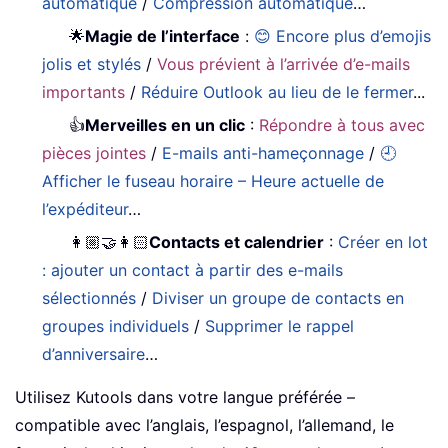
automatique
/
Compression automatique
…
🌟
Magie de l’interface
:
😊 Encore plus d’emojis
jolis et stylés
/
Vous prévient à l’arrivée d’e-mails
importants
/
Réduire Outlook au lieu de le fermer
...
👍
Merveilles en un clic
:
Répondre à tous avec
pièces jointes
/
E-mails anti-hameçonnage
/
🕘
Afficher le fuseau horaire – Heure actuelle de
l’expéditeur
…
👩🏼‍🤝‍👩🏻
Contacts et calendrier
:
Créer en lot
: ajouter un contact à partir des e-mails
sélectionnés
/
Diviser un groupe de contacts en
groupes individuels
/
Supprimer le rappel
d’anniversaire
…
Utilisez Kutools dans votre langue préférée –
compatible avec l’anglais, l’espagnol, l’allemand, le