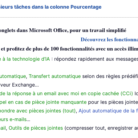
ieurs tâches dans la colonne Pourcentage
 onglets dans Microsoft Office, pour un travail simplifié
Découvrez les fonctionna
profitez de plus de 100 fonctionnalités avec un accès illimi
 à la technologie d’IA
: répondez rapidement aux messages,
utomatique
,
Transfert automatique
selon des règles prédéf
erveur Exchange…
de la réponse à un email avec moi en copie cachée (CCi)
l
pel en cas de pièce jointe manquante
pour les pièces joint
ondre avec pièces jointes (tout)
,
Ajout automatique de la f
urs e-mails
...
ail
,
Outils de pièces jointes
(compresser tout, enregistrer 