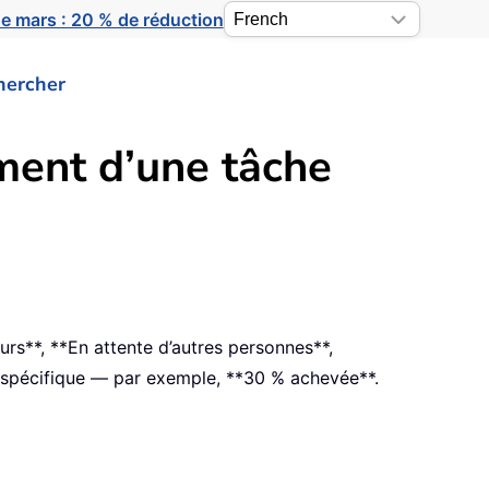
e mars : 20 % de réduction
hercher
ment d’une tâche
s**, **En attente d’autres personnes**,
t spécifique — par exemple, **30 % achevée**.