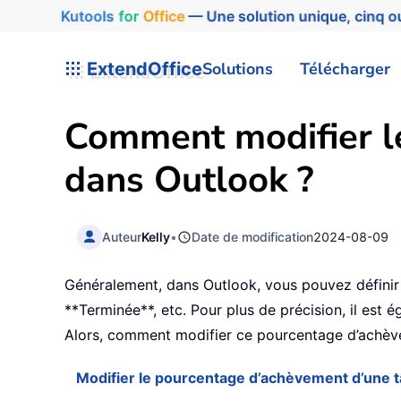
Kutools
for
Office
— Une solution unique, cinq ou
ExtendOffice
Solutions
Télécharger
Comment modifier l
dans Outlook ?
Auteur
Kelly
•
Date de modification
2024-08-09
Généralement, dans Outlook, vous pouvez définir
**Terminée**, etc. Pour plus de précision, il es
Alors, comment modifier ce pourcentage d’achèvem
Modifier le pourcentage d’achèvement d’une 